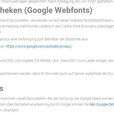
 Anschlussfragen gespeichert. Nach Erledigung der von Ihnen gestellte
theken (Google Webfonts)
end darzustellen, verwenden wir auf dieser Website Scriptbibliotheken u
Vermeidung mehrfachen Ladens in den Cache Ihres Browsers übertragen. 
t.
matisch eine Verbindung zum Betreiber der Bibliothek aus.
ier:
https://www.google.com/policies/privacy/
uite 330, Los Angeles, CA 90068, USA; „MaxCDN“)
zum Laden einiger Java
sgeschlossen werden, dass Ihr Browser auch auf Server außerhalb der EU z
s
mationen visuell darzustellen. Bei der Nutzung von Google Maps werden
onen über die Datenverarbeitung durch Google können Sie
den Google-Da
n verändern.