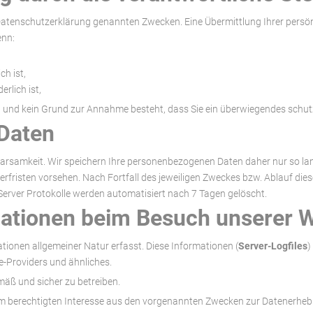
Datenschutzerklärung genannten Zwecken. Eine Übermittlung Ihrer persön
enn:
ch ist,
erlich ist,
ist und kein Grund zur Annahme besteht, dass Sie ein überwiegendes schu
Daten
samkeit. Wir speichern Ihre personenbezogenen Daten daher nur so lange
herfristen vorsehen. Nach Fortfall des jeweiligen Zweckes bzw. Ablauf d
Server Protokolle werden automatisiert nach 7 Tagen gelöscht.
mationen beim Besuch unserer 
ionen allgemeiner Natur erfasst. Diese Informationen (
Server-Logfiles
)
e-Providers und ähnliches.
äß und sicher zu betreiben.
m berechtigten Interesse aus den vorgenannten Zwecken zur Datenerhebu