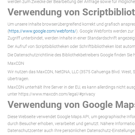
werden zum Zwecke der Bearbeitung der Anfrage sowie für mögliche
Verwendung von Scriptbiblio
Um unsere Inhalte browserübergreifend korrekt und grafisch ansprech
(
https://www.google.com/webfonts/
). Google Webfonts werden zur 
Zugriff unterbindet, werden Inhalte in einer Standardschrift angezeig
Der Aufruf von Scriptbibliotheken oder Schriftbibliotheken löst auto
Die Datenschutzrichtlinie des Bibliothekbetreibers Google finden Sie h
MaxCDN
Wir nutzen das MaxCDN,
NetDNA, LLC (3575 Cahuenga Blvd. West, S
übertragen.
MaxCDN unterhält Ihre Server in der EU, es kann allerdings nicht au
unter https://www.maxcdn.com/legal/#privacy
Verwendung von Google Map
Diese Webseite verwendet Google Maps API, um geographische Infor
durch Besucher erhoben, verarbeitet und genutzt. Nähere Informati
Datenschutzcenter auch Ihre persönlichen Datenschutz-Einstellunge